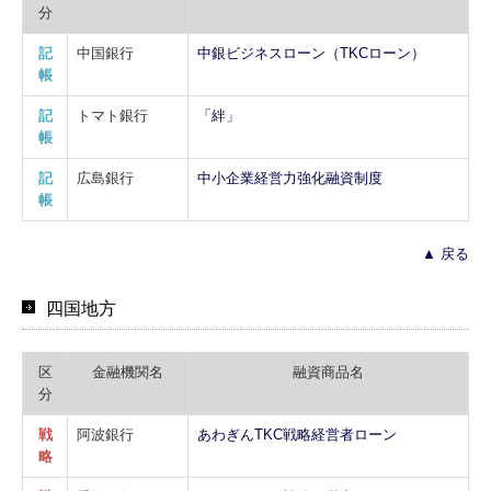
分
記
中国銀行
中銀ビジネスローン（TKCローン）
帳
記
トマト銀行
「絆」
帳
記
広島銀行
中小企業経営力強化融資制度
帳
▲ 戻る
四国地方
区
金融機関名
融資商品名
分
戦
阿波銀行
あわぎんTKC戦略経営者ローン
略