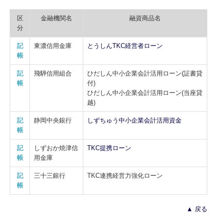
区
金融機関名
融資商品名
分
記
東濃信用金庫
とうしんTKC経営者ローン
帳
記
飛騨信用組合
ひだしん中小企業会計活用ローン(証書貸
帳
付)
ひだしん中小企業会計活用ローン(当座貸
越)
記
静岡中央銀行
しずちゅう中小企業会計活用資金
帳
記
しずおか焼津信
TKC提携ローン
帳
用金庫
記
三十三銀行
TKC連携経営力強化ローン
帳
▲ 戻る