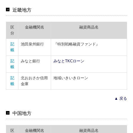
近畿地方
区
金融機関名
融資商品名
分
記
池田泉州銀行
『特別戦略融資ファンド』
帳
記
みなと銀行
みなとTKCローン
帳
記
北おおさか信用
地域いきいきローン
帳
金庫
▲ 戻る
中国地方
区
金融機関名
融資商品名