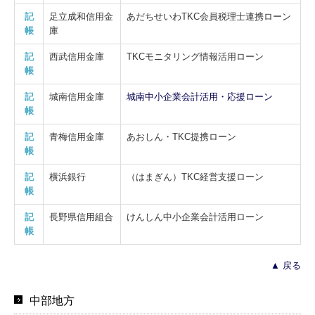
記
足立成和信用金
あだちせいわTKC会員税理士連携ローン
帳
庫
記
西武信用金庫
TKCモニタリング情報活用ローン
帳
記
城南信用金庫
城南中小企業会計活用・応援ローン
帳
記
青梅信用金庫
あおしん・TKC提携ローン
帳
記
横浜銀行
（はまぎん）TKC経営支援ローン
帳
記
長野県信用組合
けんしん中小企業会計活用ローン
帳
▲ 戻る
中部地方