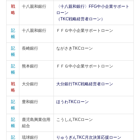
戦
十八親和銀行
〈十八親和銀行〉FFG中小企業サポート
略
ローン
（TKC戦略経営者ローン）
記
十八親和銀行
ＦＦＧ中小企業サポートローン
帳
記
長崎銀行
ながさきTKCローン
帳
記
熊本銀行
ＦＦＧ中小企業サポートローン
帳
戦
大分銀行
大分銀行TKC戦略経営者ローン
略
記
豊和銀行
ほうわTKCローン
帳
記
鹿児島興業信用
こうしんTKCローン
帳
組合
記
琉球銀行
りゅうぎんTKC月次決算応援ローン