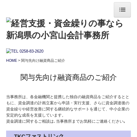
HOME
事務所案内
サービス案内
HOME
関与先向け融資商品ご紹介
経営助言
関与先向け融資商品のご紹介
財務コンサルティング
顧問契約の流れ
当事務所は、各金融機関と提携した独自の融資商品をご紹介するとと
もに、資金調達の計画立案から申請・実行支援、さらに資金調達後の
よくある質問
資金繰りや経営改善に関する継続的なサポートを通じて、中小企業の
安定的な成長を支援しています。
採用情報
資金調達に関するご相談は､当事務所までお気軽にご連絡ください｡
お問合せ
TKCファストリンク