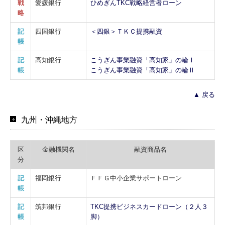
戦
愛媛銀行
ひめぎんTKC戦略経営者ローン
略
記
四国銀行
＜四銀＞ＴＫＣ提携融資
帳
記
高知銀行
こうぎん事業融資「高知家」の輪Ⅰ
帳
こうぎん事業融資「高知家」の輪Ⅱ
▲ 戻る
九州・沖縄地方
区
金融機関名
融資商品名
分
記
福岡銀行
ＦＦＧ中小企業サポートローン
帳
記
筑邦銀行
TKC提携ビジネスカードローン（２人３
帳
脚）