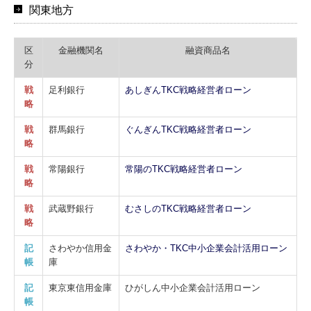
関東地方
区
金融機関名
融資商品名
分
戦
足利銀行
あしぎんTKC戦略経営者ローン
略
戦
群馬銀行
ぐんぎんTKC戦略経営者ローン
略
戦
常陽銀行
常陽のTKC戦略経営者ローン
略
戦
武蔵野銀行
むさしのTKC戦略経営者ローン
略
記
さわやか信用金
さわやか・TKC中小企業会計活用ローン
帳
庫
記
東京東信用金庫
ひがしん中小企業会計活用ローン
帳